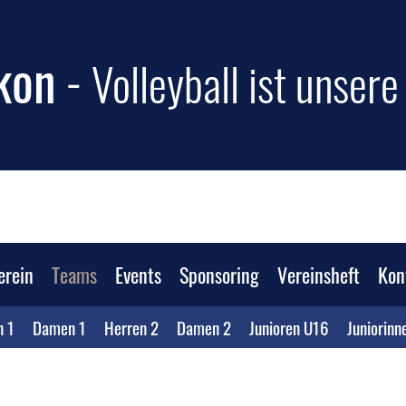
kon
-
Volleyball ist unser
erein
Teams
Events
Sponsoring
Vereinsheft
Kon
n 1
Damen 1
Herren 2
Damen 2
Junioren U16
Juniorinn