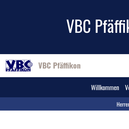
VBC Pfäffi
VBC Pfäffikon
Willkommen
V
Herre