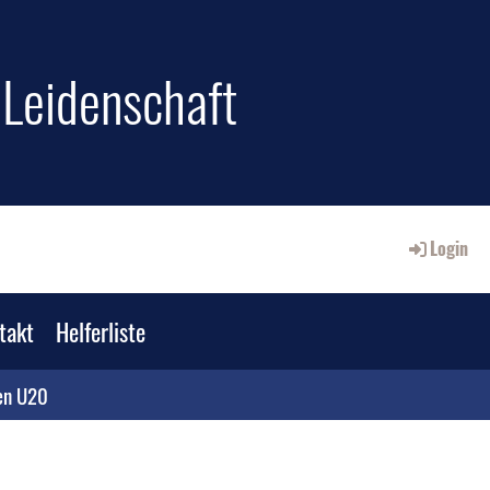
e Leidenschaft
Login
takt
Helferliste
en U20